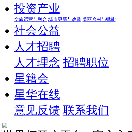
投资产业
文旅运营与融合
城市更新与改造
美丽乡村与赋能
社会公益
人才招聘
人才理念
招聘职位
星籍会
星华在线
意见反馈
联系我们