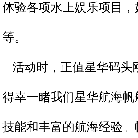
体验各项水上娱乐项目，
等。
活动时，正值星华码头
得幸一睹我们星华航海帆
技能和丰富的航海经验。