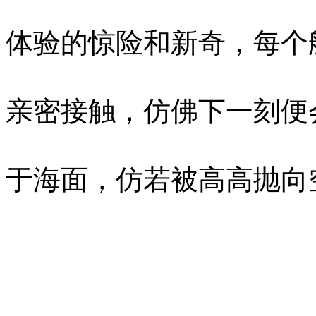
体验的惊险和新奇，每个
亲密接触，仿佛下一刻便
于海面，仿若被高高抛向