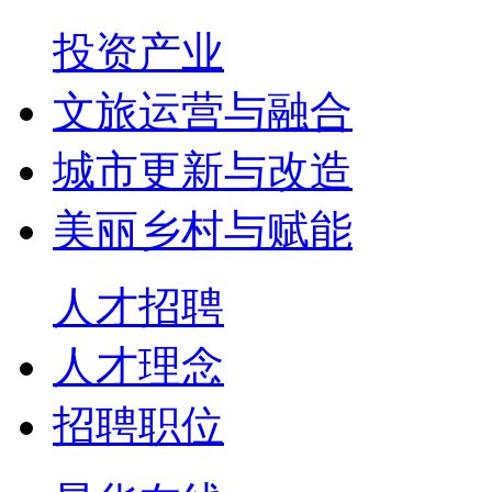
投资产业
文旅运营与融合
城市更新与改造
美丽乡村与赋能
人才招聘
人才理念
招聘职位