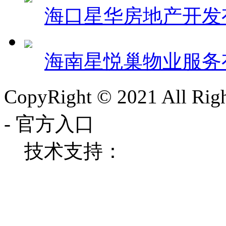
海口星华房地产开发
海南星悦巢物业服务
CopyRight © 2021 All
- 官方入口
技术支持：