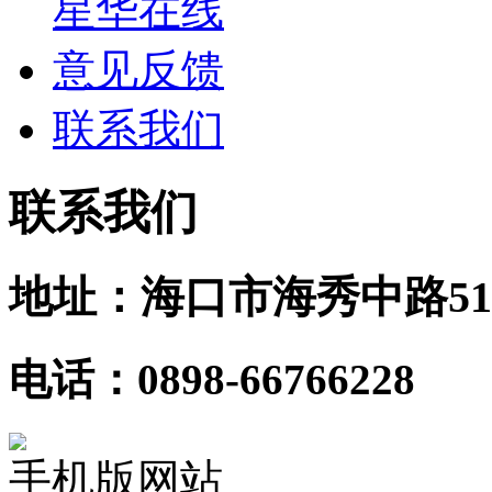
星华在线
意见反馈
联系我们
联系我们
地址：海口市海秀中路51
电话：0898-66766228
手机版网站