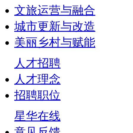
文旅运营与融合
城市更新与改造
美丽乡村与赋能
人才招聘
人才理念
招聘职位
星华在线
意见反馈