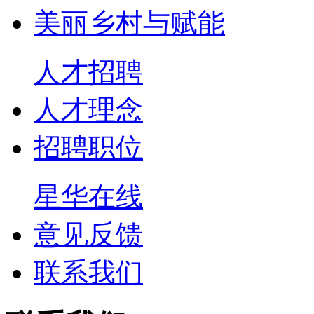
美丽乡村与赋能
人才招聘
人才理念
招聘职位
星华在线
意见反馈
联系我们