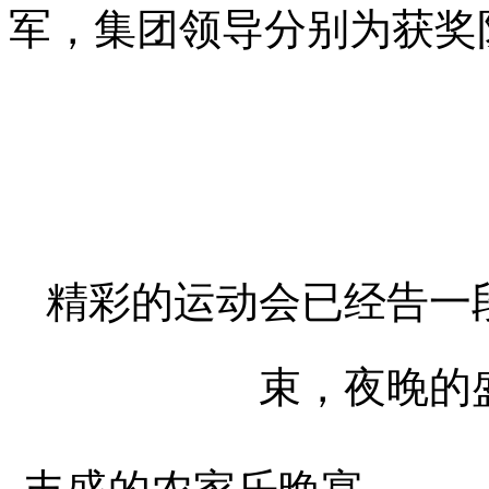
军，集团领导分别为获奖
精彩的运动会已经告一
束，夜晚的