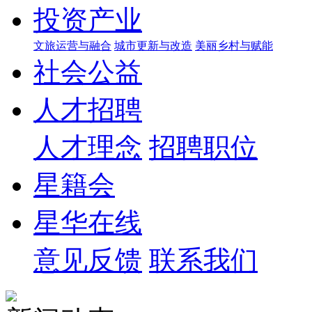
投资产业
文旅运营与融合
城市更新与改造
美丽乡村与赋能
社会公益
人才招聘
人才理念
招聘职位
星籍会
星华在线
意见反馈
联系我们