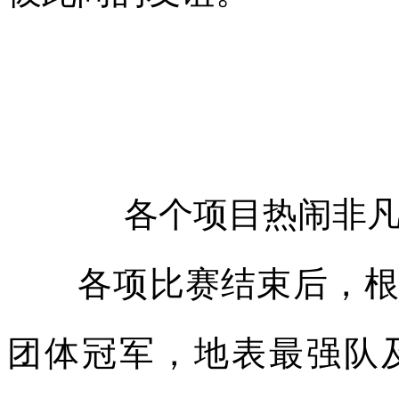
各个项目热闹非
各项比赛结束后，根据
团体冠军，地表最强队