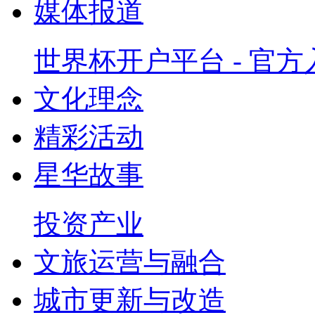
媒体报道
世界杯开户平台 - 官方
文化理念
精彩活动
星华故事
投资产业
文旅运营与融合
城市更新与改造