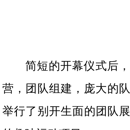
简短的开幕仪式后，在
营，团队组建，庞大的队
举行了别开生面的团队