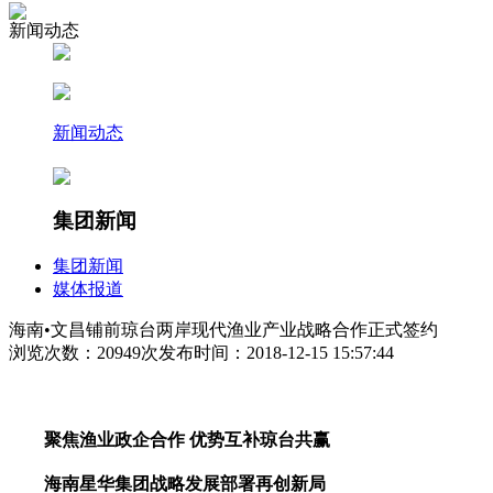
新闻动态
新闻动态
集团新闻
集团新闻
媒体报道
海南•文昌铺前琼台两岸现代渔业产业战略合作正式签约
浏览次数：20949次
发布时间：2018-12-15 15:57:44
聚焦渔业政企合作 优势互补琼台共赢
海南星华集团战略发展部署再创新局