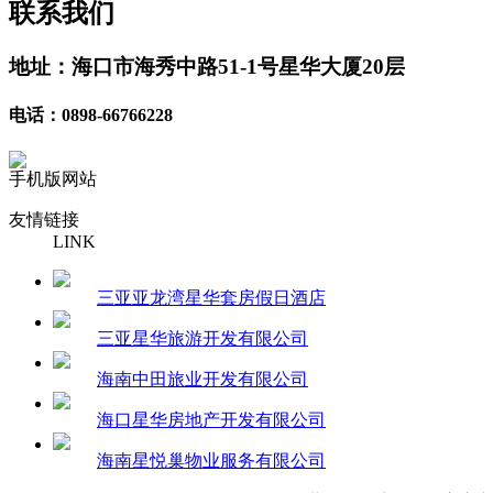
联系我们
地址：海口市海秀中路51-1号星华大厦20层
电话：0898-66766228
手机版网站
友情链接
LINK
三亚亚龙湾星华套房假日酒店
三亚星华旅游开发有限公司
海南中田旅业开发有限公司
海口星华房地产开发有限公司
海南星悦巢物业服务有限公司