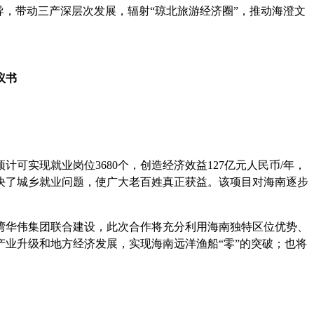
导，带动三产深层次发展，辐射
“
琼北旅游经济圈
”
，推动海澄文
议书
预计可实现就业岗位
3680
个，创造经济效益
127
亿元人民币
/
年，
决了城乡就业问题，使广大老百姓真正获益。该项目对海南逐步
湾华伟集团联合建设，此次合作将充分利用海南独特区位优势、
产业升级和地方经济发展，实现海南远洋渔船
“
零
”
的突破；也将