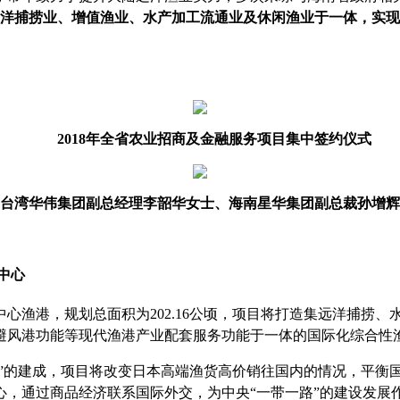
洋捕捞业、增值渔业、水产加工流通业及休闲渔业于一体，实现
2018
年全省农业招商及金融服务项目集中签约仪式
台湾华伟集团副总经理李韶华女士、海南星华集团副总裁孙增辉
中心
中心渔港，规划总面积为
202.16
公顷，项目将打造集远洋捕捞、
避风港功能等现代渔港产业配套服务功能于一体的国际化综合性
”
的建成，项目将改变日本高端渔货高价销往国内的情况，平衡
心，通过商品经济联系国际外交，为中央
“
一带一路
”
的建设发展