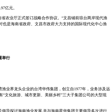
.97
亿元。
南省农业厅正式签订战略合作协议。
“
文昌铺前琼台两岸现代渔
时也是海南省政府、文昌市政府大力支持的国际现代化中心渔
重举行
湾渔业界龙头企业的台湾华伟集团，创立自
1977
年，业务涉及远
有
“
文化旅游、城市更新、美丽乡村
”
三大子集团公司的大型现
关领导探讨海南渔业发展
,
并与海南星华集团主要领导多次进行