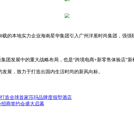
28载的本地实力企业海南星华集团引入广州洋葱时尚集团，强强
洋葱集团发展中的重大战略布局，也是“跨境电商+新零售体验店
的发展，致力于打造出国内生活时尚的新风向标。
手打造全球首家莎玛品牌度假型酒店
心招商签约会盛大启幕