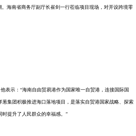
潮。海南省商务厅副厅长崔剑一行莅临项目现场，对开设跨境零
辞，他表示：“海南自由贸易港作为国家唯一自贸港，连接国际国
洋葱集团积极推进海口落地项目，是落实自贸港国家战略、探索
同时提升了人民群众的幸福感。”