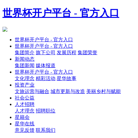
世界杯开户平台 - 官方入口
世界杯开户平台 - 官方入口
世界杯开户平台 - 官方入口
集团简介
旗下公司
发展历程
集团荣誉
新闻动态
集团新闻
媒体报道
世界杯开户平台 - 官方入口
文化理念
精彩活动
星华故事
投资产业
文旅运营与融合
城市更新与改造
美丽乡村与赋能
社会公益
人才招聘
人才理念
招聘职位
星籍会
星华在线
意见反馈
联系我们