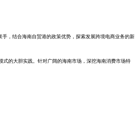
联手，结合海南自贸港的政策优势，探索发展跨境电商业务的新
”新模式的大胆实践。针对广阔的海南市场，深挖海南消费市场特