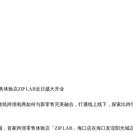
验店ZIP LAB近日盛大开业
。传统跨境电商如何与新零售完美融合，打通线上线下，探索出跨
，首家跨境零售体验店「ZIP LAB」海口店在海口友谊阳光城正