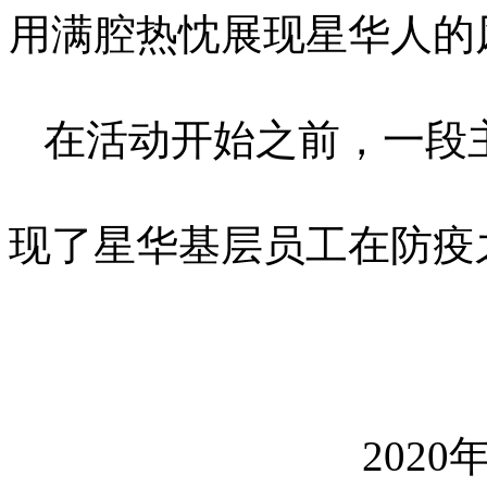
用满腔热忱展现星华人的
在活动开始之前，一段
现了星华基层员工在防疫
202