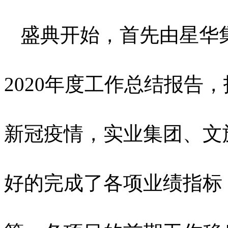
盛典开始，首先由星华
2020年度工作总结报告
新冠疫情，实业集团、文
好的完成了各项业绩指标