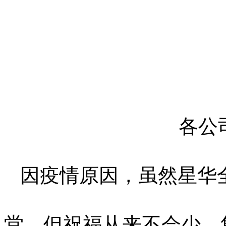
各公
因疫情原因，虽然星华
堂，但祝福从来不会少，