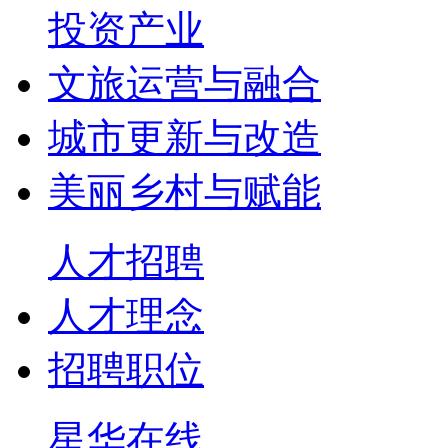
投资产业
文旅运营与融合
城市更新与改造
美丽乡村与赋能
人才招聘
人才理念
招聘职位
星华在线