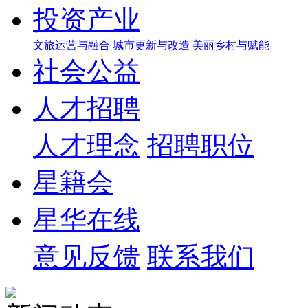
投资产业
文旅运营与融合
城市更新与改造
美丽乡村与赋能
社会公益
人才招聘
人才理念
招聘职位
星籍会
星华在线
意见反馈
联系我们