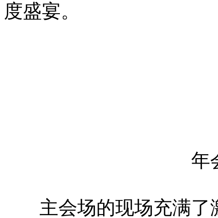
度盛宴。
年
主会场的现场充满了