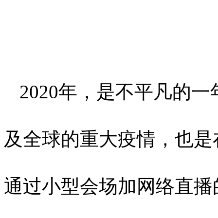
2020年，是不平凡的
及全球的重大疫情，也是
通过小型会场加网络直播