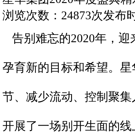
浏览次数：24873次
发布时间
告别难忘的2020年，迎
孕育新的目标和希望。星
节、减少流动、控制聚集人
开展了一场别开生面的线